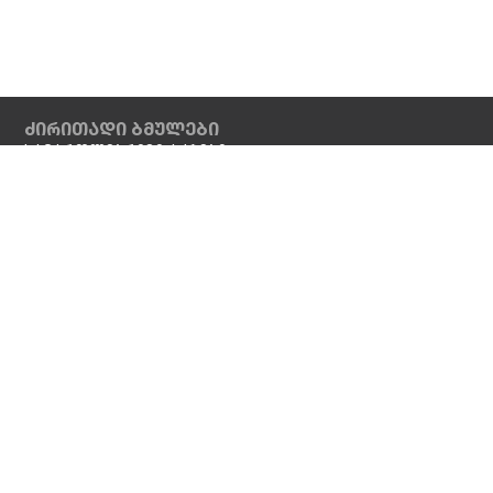
ძირითადი ბმულები
სამართლებრივი აქტები
სასარგებლო ბმულები
ვაკანსიები
დამატებითი
ბიბლიოთეკა
კონტაქტი
ინფორმაცია
საიტის რუკა
ელ.
კანცელარია
ა - ჰ
ინდექსი
სოც. ქსელები